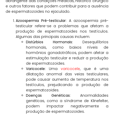
abrangente das condições médicas, histórico cirúrgico
e outros fatores que podem contribuir para a ausência
de espermatozoides no ejaculado.
Azoospermia Pré-testicular:
A azoospermia pré-
testicular refere-se a problemas que afetam a
produção de espermatozoides nos testículos.
Algumas das principais causas incluem:
Distúrbios Hormonais:
Desequilíbrios
hormonais, como baixos níveis de
hormônios gonadotróficos, podem afetar a
estimulação testicular e reduzir a produção
de espermatozoides.
Varicocele:
Uma
varicocele
, que é uma
dilatação anormal das veias testiculares,
pode causar aumento de temperatura nos
testículos, prejudicando a produção de
espermatozoides.
Doenças Genéticas:
Anormalidades
genéticas, como a síndrome de Klinefelter,
podem impactar negativamente a
produção de espermatozoides.