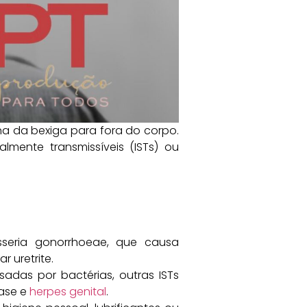
ina da bexiga para fora do corpo.
lmente transmissíveis (ISTs) ou
sseria gonorrhoeae, que causa
 uretrite.
sadas por bactérias, outras ISTs
ase e
herpes genital
.