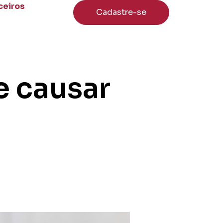
ceiros
Cadastre-se
e causar