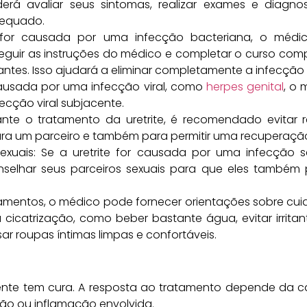
rá avaliar seus sintomas, realizar exames e diagnos
dequado.
te for causada por uma infecção bacteriana, o médic
seguir as instruções do médico e completar o curso com
es. Isso ajudará a eliminar completamente a infecção e 
or causada por uma infecção viral, como
herpes genital
, o 
fecção viral subjacente.
rante o tratamento da uretrite, é recomendado evitar 
ara um parceiro e também para permitir uma recuperaç
xuais: Se a uretrite for causada por uma infecção sex
nselhar seus parceiros sexuais para que eles também
entos, o médico pode fornecer orientações sobre cui
a cicatrização, como beber bastante água, evitar irrit
ar roupas íntimas limpas e confortáveis.
mente tem cura. A resposta ao tratamento depende da c
o ou inflamação envolvida.