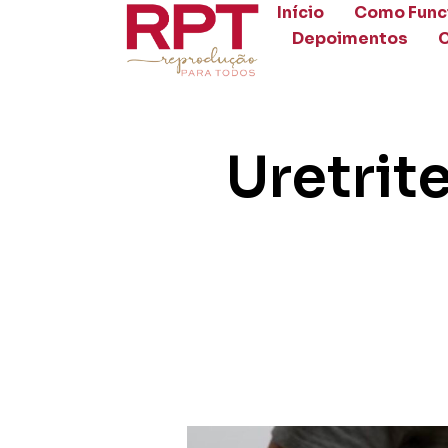
Início
Como Func
Depoimentos
Uretrit