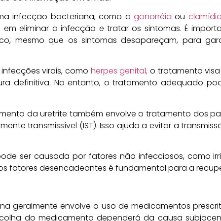
 uma infecção bacteriana, como a
gonorréia
ou
clamídi
em eliminar a infecção e tratar os sintomas. É import
dico, mesmo que os sintomas desapareçam, para gara
infecções virais, como
herpes genital,
o tratamento visa
ura definitiva. No entanto, o tratamento adequado pod
amento da uretrite também envolve o tratamento dos par
nte transmissível (IST). Isso ajuda a evitar a transmiss
 pode ser causada por fatores não infecciosos, como irr
ar os fatores desencadeantes é fundamental para a recup
ina geralmente envolve o uso de medicamentos prescrit
scolha do medicamento dependerá da causa subjacente