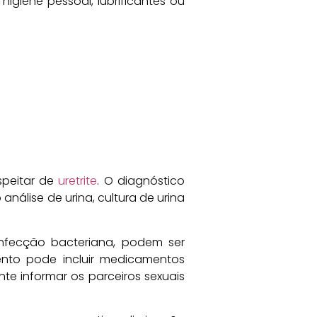
higiene pessoal, lubrificantes ou
speitar de
uretrite
. O diagnóstico
nálise de urina, cultura de urina
nfecção bacteriana, podem ser
mento pode incluir medicamentos
nte informar os parceiros sexuais