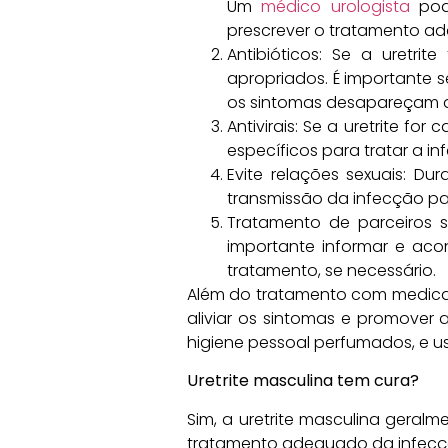
Um
médico urologista
pode
prescrever o tratamento a
Antibióticos: Se a uretri
apropriados. É importante 
os sintomas desapareçam ant
Antivirais: Se a uretrite f
específicos para tratar a in
Evite relações sexuais: Du
transmissão da infecção p
Tratamento de parceiros se
importante informar e aco
tratamento, se necessário.
Além do tratamento com medicam
aliviar os sintomas e promover 
higiene pessoal perfumados, e us
Uretrite masculina tem cura?
Sim, a uretrite masculina geral
tratamento adequado da infecçã