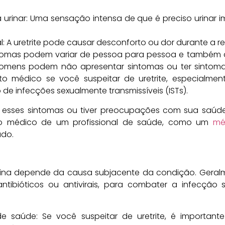
 urinar: Uma sensação intensa de que é preciso urina
l: A uretrite pode causar desconforto ou dor durante a re
intomas podem variar de pessoa para pessoa e també
s homens podem não apresentar sintomas ou ter sintoma
o médico se você suspeitar de uretrite, especialmente
 de infecções sexualmente transmissíveis (ISTs).
o esses sintomas ou tiver preocupações com sua saúde
o médico de um profissional de saúde, como um
mé
do.
lina depende da causa subjacente da condição. Geralme
ibióticos ou antivirais, para combater a infecção 
de saúde: Se você suspeitar de uretrite, é importan