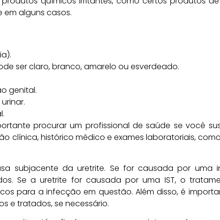
 produtos químicos irritantes, como certos produtos de 
e em alguns casos.
ia).
ode ser claro, branco, amarelo ou esverdeado.
o genital.
urinar.
l.
portante procurar um profissional de saúde se você su
 clínica, histórico médico e exames laboratoriais, como a
a subjacente da uretrite. Se for causada por uma i
iados. Se a uretrite for causada por uma IST, o trata
íficos para a infecção em questão. Além disso, é importa
s e tratados, se necessário.