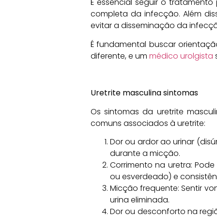
É essencial seguir o tratamento
completa da infecção. Além dis
evitar a disseminação da infecç
É fundamental buscar orientaçã
diferente, e um
médico urolgista
Uretrite masculina sintomas
Os sintomas da uretrite mascu
comuns associados à uretrite:
Dor ou ardor ao urinar (di
durante a micção.
Corrimento na uretra: Pode
ou esverdeado) e consistênc
Micção frequente: Sentir 
urina eliminada.
Dor ou desconforto na região