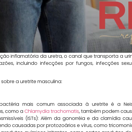
ção inflamatória da uretra, o canal que transporta a ur
zões, incluindo infecções por fungos, infecções sexua
obre a uretrite masculina:
 bactéria mais comum associada à uretrite é a Nei
as, como a
Chlamydia trachomatis
, também podem causar
smissíveis (ISTs): Além da gonorréia e da clamídia cau
ndo causadas por protozoários e vírus, como tricomoní