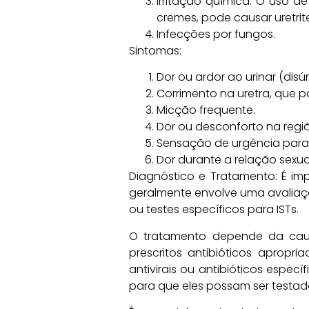
Irritação química: O uso de
cremes, pode causar uretrit
Infecções por fungos.
Sintomas:
Dor ou ardor ao urinar (disúr
Corrimento na uretra, que p
Micção frequente.
Dor ou desconforto na regiã
Sensação de urgência para 
Dor durante a relação sexua
Diagnóstico e Tratamento: É im
geralmente envolve uma avaliação
ou testes específicos para ISTs.
O tratamento depende da caus
prescritos antibióticos apropr
antivirais ou antibióticos espec
para que eles possam ser testado