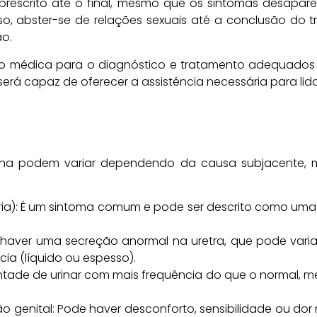
 prescrito até o final, mesmo que os sintomas desapar
so, abster-se de relações sexuais até a conclusão d
ão.
o médica para o diagnóstico e tratamento adequados 
será capaz de oferecer a assistência necessária para li
lina podem variar dependendo da causa subjacente, 
súria): É um sintoma comum e pode ser descrito como u
 haver uma secreção anormal na uretra, que pode varia
ia (líquido ou espesso).
vontade de urinar com mais frequência do que o normal
 genital: Pode haver desconforto, sensibilidade ou dor n