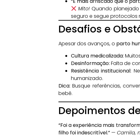
“É mais arriscado que o part
Mito!
Quando planejado 
seguro e segue protocolos 
Desafios e Obst
Apesar dos avanços, o
parto hu
Cultura medicalizada:
Muitos
Desinformação:
Falta de co
Resistência institucional:
Nem
humanizado.
Dica:
Busque referências, conve
bebê.
Depoimentos de
“Foi a experiência mais transfo
filho foi indescritível.”
—
Camila, 