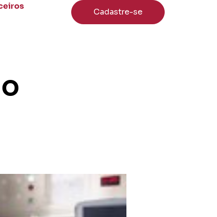
ceiros
Cadastre-se
do