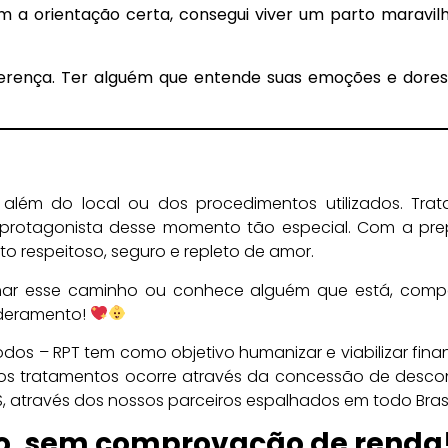
a orientação certa, consegui viver um parto maravil
ferença. Ter alguém que entende suas emoções e dores 
além do local ou dos procedimentos utilizados. Trat
 protagonista desse momento tão especial. Com a pr
rto respeitoso, seguro e repleto de amor.
har esse caminho ou conhece alguém que está, compa
deramento!
os – RPT tem como objetivo humanizar e viabilizar fin
o dos tratamentos ocorre através da concessão de desc
através dos nossos parceiros espalhados em todo Brasi
do, sem comprovação de renda