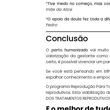
“Tive medo no começo, mas com 
mãe da Alice
“O apoio da doula fez toda a di
Pedro
Conclusão
O
parto humanizado
vai muito 
valorização da gestante como
certo, é possível vivenciar um pa
Se você está pensando em tril
espalhar conhecimento e empo
O programa Reprodução Para Tod
reprodutivos. Esta viabilizaçã
DOS TRATAMENTOS REPRODUTIVOS, 
E o melhor de tu