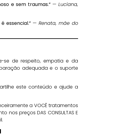
hoso e sem traumas.”
—
Luciana,
é essencial.”
—
Renata, mãe do
a-se de respeito, empatia e da
eparação adequada e o suporte
rtilhe este conteúdo e ajude a
anceiramente a VOCÊ tratamentos
onto nos preços DAS CONSULTAS E
l.
!