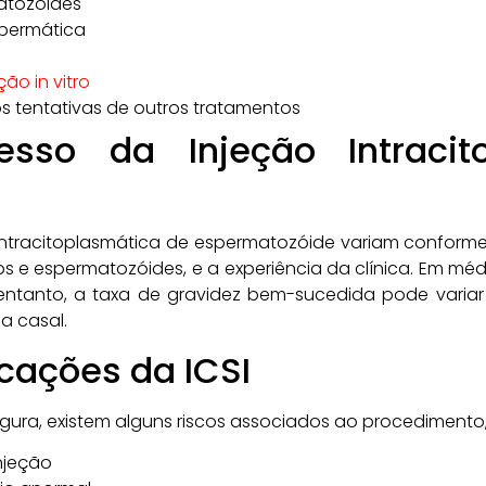
atozóides
spermática
ção in vitro
pós tentativas de outros tratamentos
sso da Injeção Intracit
intracitoplasmática de espermatozóide variam conforme v
s e espermatozóides, e a experiência da clínica. Em média
entanto, a taxa de gravidez bem-sucedida pode varia
a casal.
cações da ICSI
egura, existem alguns riscos associados ao procedimento
njeção