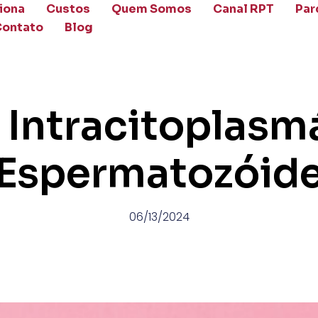
iona
Custos
Quem Somos
Canal RPT
Par
Contato
Blog
 Intracitoplasm
Espermatozóid
06/13/2024