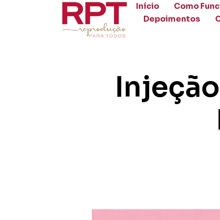
Início
Como Func
Depoimentos
Injeção