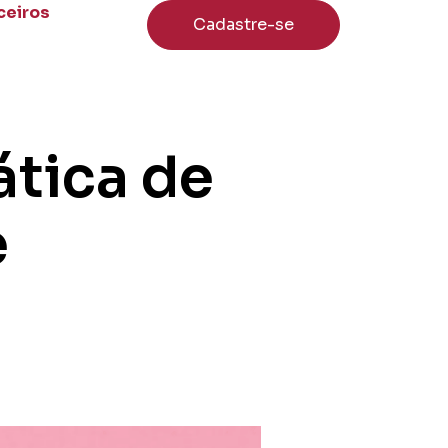
ceiros
Cadastre-se
ática de
e