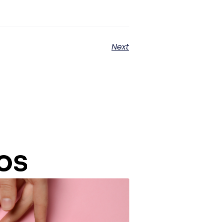
Next
os