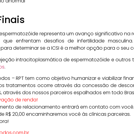
io anormal
inais
e espermatozóide representa um avanço significativo na 
 que enfrentam desafios de infertilidade masculin
 para determinar se a ICSI é a melhor opção para o seu c
jeção intracitoplasmática de espermatozóide e outros tra
os
.
os – RPT tem como objetivo humanizar e viabilizar fin
o dos tratamentos ocorre através da concessão de desc
através dos nossos parceiros espalhados em todo Brasi
vação de renda!
mento de relacionamento entrará em contato com você
 R$ 20,00 encaminharemos você às clínicas parceiras.
ora!
todos.com.br