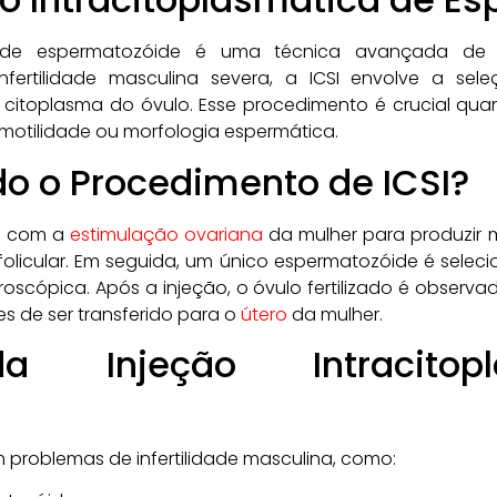
a de espermatozóide é uma técnica avançada de re
nfertilidade masculina severa, a ICSI envolve a se
 citoplasma do óvulo. Esse procedimento é crucial q
motilidade ou morfologia espermática.
o o Procedimento de ICSI?
a com a
estimulação ovariana
da mulher para produzir m
olicular. Em seguida, um único espermatozóide é selec
oscópica. Após a injeção, o óvulo fertilizado é observa
 de ser transferido para o
útero
da mulher.
da Injeção Intracitop
m problemas de infertilidade masculina, como: