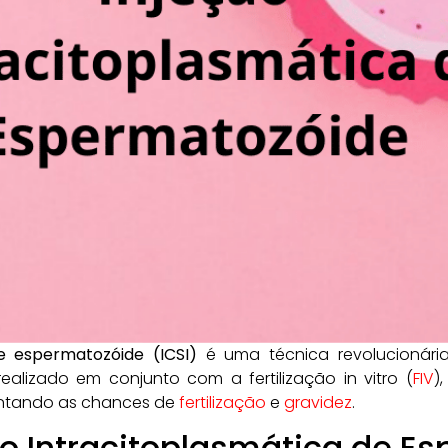
de espermatozóide (ICSI)
é uma técnica revolucionár
realizado em conjunto com a fertilização in vitro (
FIV
)
ntando as chances de
fertilização
e
gravidez
.
ão Intracitoplasmática de E