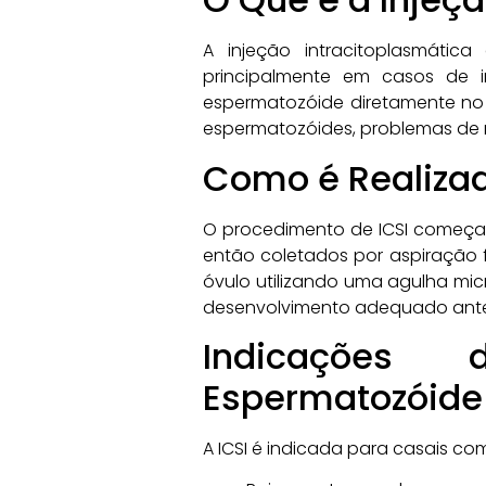
A injeção intracitoplasmátic
principalmente em casos de i
espermatozóide diretamente no
espermatozóides, problemas de 
Como é Realizad
O procedimento de ICSI começ
então coletados por aspiração f
óvulo utilizando uma agulha micr
desenvolvimento adequado antes
Indicações 
Espermatozóide
A ICSI é indicada para casais co