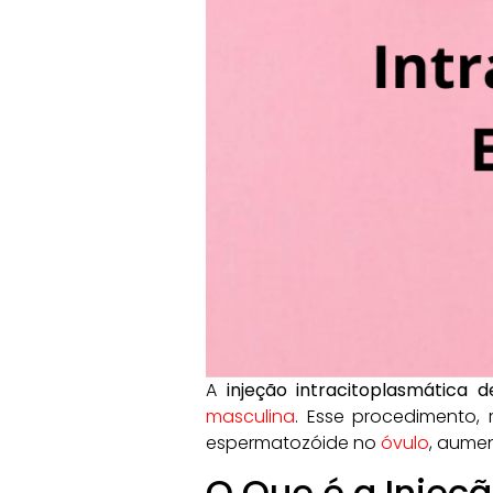
A
injeção intracitoplasmática 
masculina
. Esse procedimento, 
espermatozóide no
óvulo
, aume
O Que é a Injeç