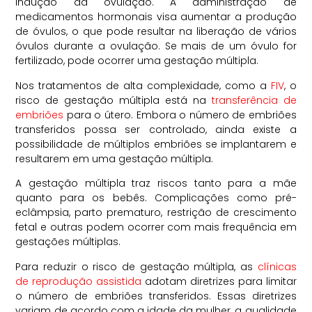
indução da ovulação. A administração de
medicamentos hormonais visa aumentar a produção
de óvulos, o que pode resultar na liberação de vários
óvulos durante a ovulação. Se mais de um óvulo for
fertilizado, pode ocorrer uma gestação múltipla.
Nos tratamentos de alta complexidade, como a
FIV
, o
risco de gestação múltipla está na
transferência de
embriões
para o útero. Embora o número de embriões
transferidos possa ser controlado, ainda existe a
possibilidade de múltiplos embriões se implantarem e
resultarem em uma gestação múltipla.
A gestação múltipla traz riscos tanto para a mãe
quanto para os bebês. Complicações como pré-
eclâmpsia, parto prematuro, restrição de crescimento
fetal e outras podem ocorrer com mais frequência em
gestações múltiplas.
Para reduzir o risco de gestação múltipla, as
clínicas
de reprodução assistida
adotam diretrizes para limitar
o número de embriões transferidos. Essas diretrizes
variam de acordo com a idade da mulher, a qualidade