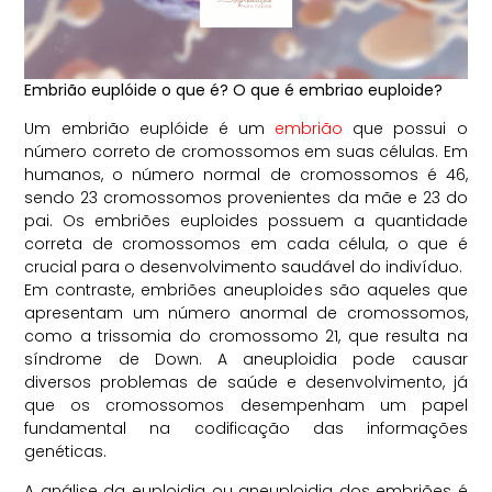
Embrião euplóide o que é? O que é embriao euploide?
Um embrião euplóide é um
embrião
que possui o
número correto de cromossomos em suas células. Em
humanos, o número normal de cromossomos é 46,
sendo 23 cromossomos provenientes da mãe e 23 do
pai. Os embriões euploides possuem a quantidade
correta de cromossomos em cada célula, o que é
crucial para o desenvolvimento saudável do indivíduo.
Em contraste, embriões aneuploides são aqueles que
apresentam um número anormal de cromossomos,
como a trissomia do cromossomo 21, que resulta na
síndrome de Down. A aneuploidia pode causar
diversos problemas de saúde e desenvolvimento, já
que os cromossomos desempenham um papel
fundamental na codificação das informações
genéticas.
A análise da euploidia ou aneuploidia dos embriões é