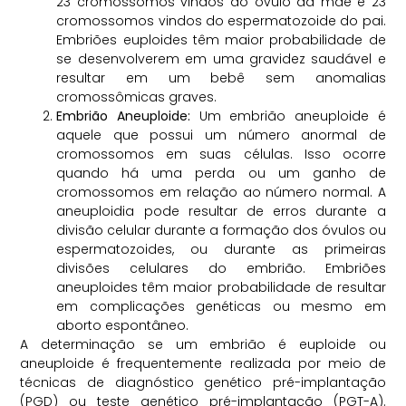
23 cromossomos vindos do óvulo da mãe e 23
cromossomos vindos do espermatozoide do pai.
Embriões euploides têm maior probabilidade de
se desenvolverem em uma gravidez saudável e
resultar em um bebê sem anomalias
cromossômicas graves.
Embrião Aneuploide:
Um embrião aneuploide é
aquele que possui um número anormal de
cromossomos em suas células. Isso ocorre
quando há uma perda ou um ganho de
cromossomos em relação ao número normal. A
aneuploidia pode resultar de erros durante a
divisão celular durante a formação dos óvulos ou
espermatozoides, ou durante as primeiras
divisões celulares do embrião. Embriões
aneuploides têm maior probabilidade de resultar
em complicações genéticas ou mesmo em
aborto espontâneo.
A determinação se um embrião é euploide ou
aneuploide é frequentemente realizada por meio de
técnicas de diagnóstico genético pré-implantação
(PGD) ou teste genético pré-implantação (PGT-A).